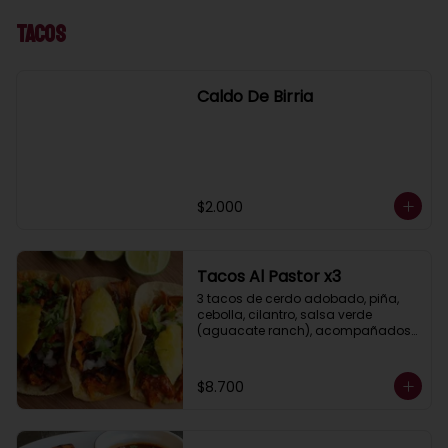
Tacos
Caldo De Birria
$2.000
Tacos Al Pastor x3
3 tacos de cerdo adobado, piña, 
cebolla, cilantro, salsa verde 
(aguacate ranch), acompañados 
de guacamole y limón.
$8.700