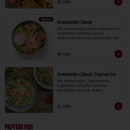
$9.990
Ensalada César
Mix de lechugas, pollo a la plancha, 
crujientes crutones, queso 
parmesano y todo aderezado con 
deliciosa salsa César casera.
$6.990
Ensalada César Camarón
Mix de lechugas, camarones 
salteados, cebolla morada, 
pimientos asados, queso 
parmesano, crujientes crutones, 
todo aderezado con nuestra salsa 
César casera.
$7.990
Papitas Mex