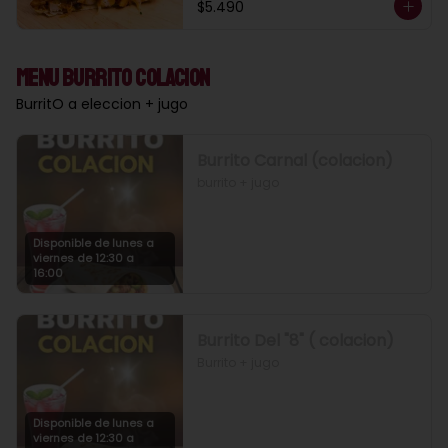
$5.490
Menu Burrito Colacion
BurritO a eleccion + jugo
Burrito Carnal (colacion)
burrito + jugo
Disponible de lunes a
viernes de 12:30 a
16:00
Burrito Del "8" ( colacion)
Burrito + jugo
Disponible de lunes a
viernes de 12:30 a