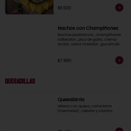
$6.500
Nachos con Champiñones
Nachos padrisimos , champiñones 
salteados , pico de gallo , crema 
acida , salsa cheddar , gucamole y 
ciboulette
$7.990
Quesadillas
Quesabirria
rellena con queso, carne birria 
(mechada) , cebolla y cilantro