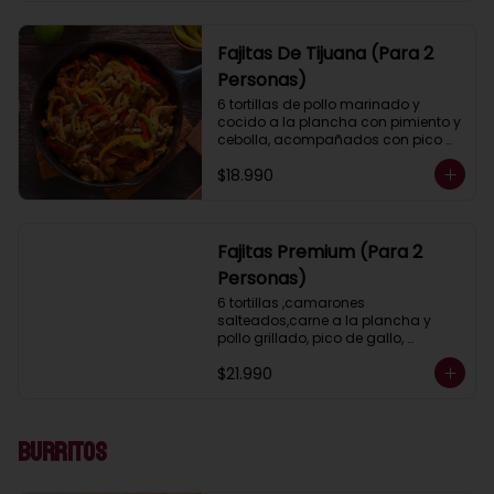
arroz mexicano y 2 salsas a 
elección.
Fajitas De Tijuana (Para 2
Personas)
6 tortillas de pollo marinado y 
cocido a la plancha con pimiento y 
cebolla, acompañados con pico 
de gallo, guacamole, lechuga, 
$18.990
salsa ranch (crema ácida), porotos 
negros, arroz mexicano y 2 salsas a 
elección.
Fajitas Premium (Para 2
Personas)
6 tortillas ,camarones 
salteados,carne a la plancha y 
pollo grillado, pico de gallo, 
guacamole, lechuga, salsa ranch 
$21.990
(crema ácida), porotos negros, 
arroz mexicano y 2 salsas a 
elección.
Burritos