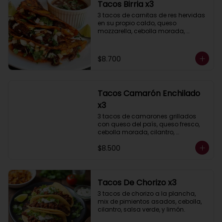
Tacos Birria x3
3 tacos de carnitas de res hervidas 
en su propio caldo, queso 
mozzarella, cebolla morada, 
cilantro, acompañados de salsa 
taquera roja y limón.
$8.700
Tacos Camarón Enchilado
x3
3 tacos de camarones grillados 
con queso del país, queso fresco, 
cebolla morada, cilantro, 
acompañados de salsa taquera y 
$8.500
limón.
Tacos De Chorizo x3
3 tacos de chorizo a la plancha, 
mix de pimientos asados, cebolla, 
cilantro, salsa verde, y limón.