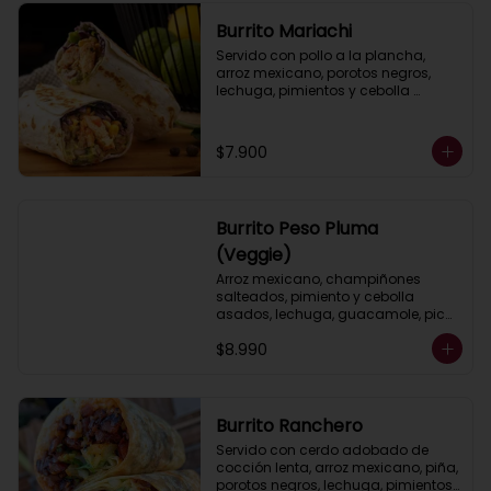
Burrito Mariachi
Servido con pollo a la plancha, 
arroz mexicano, porotos negros, 
lechuga, pimientos y cebolla 
asados, queso, guacamole y salsa 
ranch (crema ácida).
$7.900
Burrito Peso Pluma
(Veggie)
Arroz mexicano, champiñones 
salteados, pimiento y cebolla 
asados, lechuga, guacamole, pico 
de gallo, salsa ranch (crema 
$8.990
ácida).
Burrito Ranchero
Servido con cerdo adobado de 
cocción lenta, arroz mexicano, piña, 
porotos negros, lechuga, pimientos 