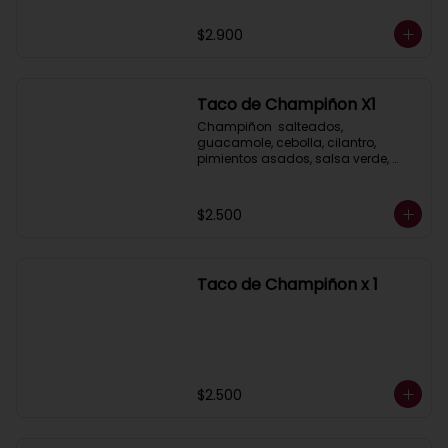
$2.900
Taco de Champiñon X1
Champiñon  salteados, 
guacamole, cebolla, cilantro, 
pimientos asados, salsa verde, 
acompañados de salsa taquera 
roja y limón.
$2.500
Taco de Champiñon x 1
$2.500