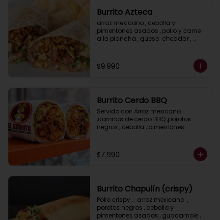
Burrito Azteca
arroz mexicano , cebolla y 
pimentones asados , pollo y carne 
a la plancha , queso  cheddar , 
porotos negros , lechuga y salsa 
ranch ( crema acida)
$9.990
Burrito Cerdo BBQ
Servido con Arroz mexicano 
,carnitas de cerdo BBQ ,porotos 
negros , cebolla , pimentones 
asados, guacamole , salsa ranch ( 
crema ácida) y lechuga.
$7.990
Burrito Chapulín (crispy)
Pollo crispy , . arroz mexicano  , 
porotos negros , cebolla y 
pimentones asados , guacamole , 