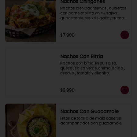
Nachos Chingones
Nachos bien padrisimos , cubiertos 
con carne molida en su salsa , 
guacamole, pico de gallo , crema 
acida, jalapeños y salsa cheddar.
$7.900
Nachos Con Birria
Nachos con birria en su salsa, 
queso , salsa verde ,crema ácida , 
cebolla , tomate y cilantro.
$8.990
Nachos Con Guacamole
Fritos de tortilla de maíz caseros 
acompañados con guacamole.