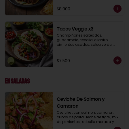
$8.000
Tacos Veggie x3
Champiñones salteados, 
guacamole, cebolla, cilantro, 
pimientos asados, salsa verde, 
acompañados de salsa taquera 
roja y limón.
$7.500
Ensaladas
Ceviche De Salmon y
Camaron
Ceviche , con salmon, camaron, 
cubos de palta , leche de tigre , mix 
de pimientos , cebolla morada y 
cilantro acompañdos con nachos.