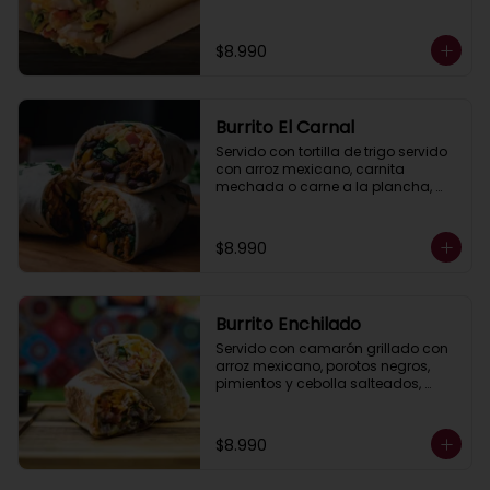
queso gratinado , lechuga y salsa, 
ranch (crema acida)
$8.990
Burrito El Carnal
Servido con tortilla de trigo servido 
con arroz mexicano, carnita 
mechada o carne a la plancha, 
porotos negros, pimientos asados, 
queso, lechuga, guacamole, salsa 
ranch (crema ácida).
$8.990
Burrito Enchilado
Servido con camarón grillado con 
arroz mexicano, porotos negros, 
pimientos y cebolla salteados, 
lechuga,queso ,  guacamole y 
salsa ranch (crema ácida).
$8.990