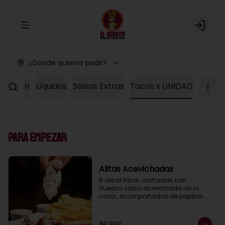
Abrir menu de navegación
Login
¿Dónde quieres pedir?
Colacion
Líquidos
Salsas Extras
Tacos x UNIDAD
Para Empezar
Alitas Acevichadas
6 alitas fritas , bañadas con 
nuestra salsa acevichada de la 
casa , acompañadas de papitas 
fritas
$6.900