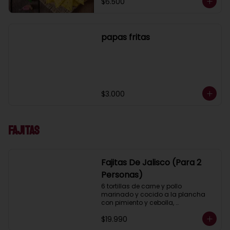
$6.500
papas fritas
$3.000
Fajitas
Fajitas De Jalisco (Para 2
Personas)
6 tortillas de carne y pollo 
marinado y cocido a la plancha 
con pimiento y cebolla, 
acompañados con pico de gallo, 
$19.990
lechuga, guacamole, salsa ranch 
(crema ácida), porotos negros, 