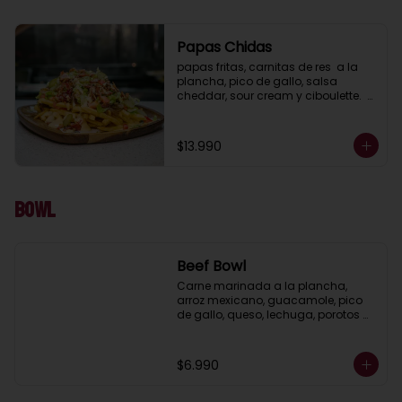
Papas Chidas
papas fritas, carnitas de res  a la 
plancha, pico de gallo, salsa 
cheddar, sour cream y ciboulette.  
(porcion para 2 )
$13.990
Bowl
Beef Bowl
Carne marinada a la plancha, 
arroz mexicano, guacamole, pico 
de gallo, queso, lechuga, porotos 
negros, pimientos y cebolla asada.
$6.990