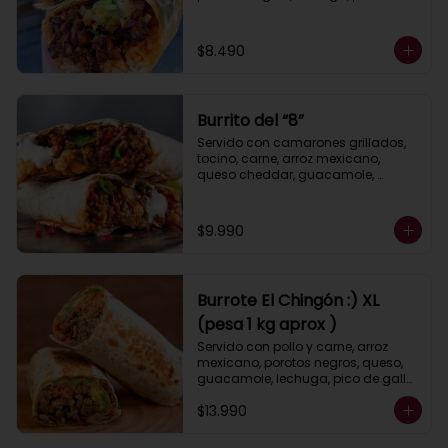
y cebolla asados, queso, 
guacamole y salsa ranch (crema 
ácida).
$8.490
Burrito del “8”
Servido con camarones grillados, 
tocino, carne, arroz mexicano, 
queso cheddar, guacamole, 
porotos negros, lechuga, pimientos 
asados, salsa ranch (crema 
ácida).
$9.990
Burrote El Chingón :) XL
(pesa 1 kg aprox )
Servido con pollo y carne, arroz 
mexicano, porotos negros, queso, 
guacamole, lechuga, pico de gallo, 
pimiento y cebolla asados, salsa 
$13.990
ranch (crema ácida).