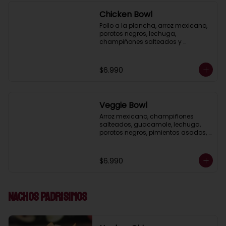
Chicken Bowl
Pollo a la plancha, arroz mexicano, 
porotos negros, lechuga, 
champiñones salteados y 
guacamole, acompañado de 
mayonesa al cilantro.
$6.990
Veggie Bowl
Arroz mexicano, champiñones 
salteados, guacamole, lechuga, 
porotos negros, pimientos asados, 
salsa ranch (crema ácida), 
acompañado de pico de gallo.
$6.990
Nachos Padrisimos