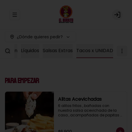
Abrir menu de navegación
Login
¿Dónde quieres pedir?
Colacion
Líquidos
Salsas Extras
Tacos x UNIDAD
Para Empezar
Alitas Acevichadas
6 alitas fritas , bañadas con 
nuestra salsa acevichada de la 
casa , acompañadas de papitas 
fritas
$6.900