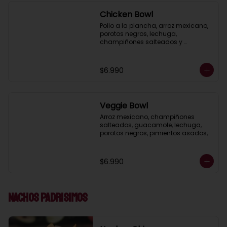
Chicken Bowl
Pollo a la plancha, arroz mexicano, 
porotos negros, lechuga, 
champiñones salteados y 
guacamole, acompañado de 
mayonesa al cilantro.
$6.990
Veggie Bowl
Arroz mexicano, champiñones 
salteados, guacamole, lechuga, 
porotos negros, pimientos asados, 
salsa ranch (crema ácida), 
acompañado de pico de gallo.
$6.990
Nachos Padrisimos