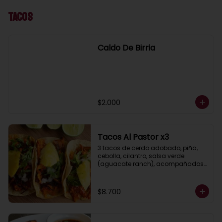
Tacos
Caldo De Birria
$2.000
Tacos Al Pastor x3
3 tacos de cerdo adobado, piña, 
cebolla, cilantro, salsa verde 
(aguacate ranch), acompañados 
de guacamole y limón.
$8.700