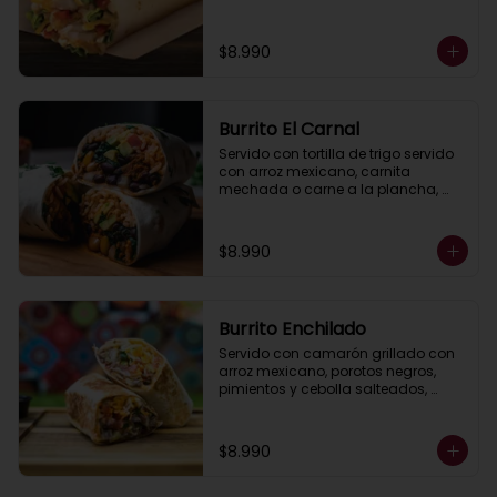
queso gratinado , lechuga y salsa, 
ranch (crema acida)
$8.990
Burrito El Carnal
Servido con tortilla de trigo servido 
con arroz mexicano, carnita 
mechada o carne a la plancha, 
porotos negros, pimientos asados, 
queso, lechuga, guacamole, salsa 
ranch (crema ácida).
$8.990
Burrito Enchilado
Servido con camarón grillado con 
arroz mexicano, porotos negros, 
pimientos y cebolla salteados, 
lechuga,queso ,  guacamole y 
salsa ranch (crema ácida).
$8.990