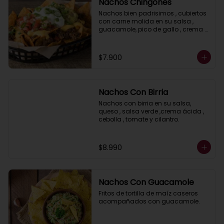
Nachos Chingones
Nachos bien padrisimos , cubiertos 
con carne molida en su salsa , 
guacamole, pico de gallo , crema 
acida, jalapeños y salsa cheddar.
$7.900
Nachos Con Birria
Nachos con birria en su salsa, 
queso , salsa verde ,crema ácida , 
cebolla , tomate y cilantro.
$8.990
Nachos Con Guacamole
Fritos de tortilla de maíz caseros 
acompañados con guacamole.