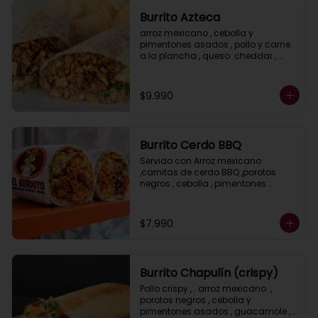
Burrito Azteca
arroz mexicano , cebolla y 
pimentones asados , pollo y carne 
a la plancha , queso  cheddar , 
porotos negros , lechuga y salsa 
ranch ( crema acida)
$9.990
Burrito Cerdo BBQ
Servido con Arroz mexicano 
,carnitas de cerdo BBQ ,porotos 
negros , cebolla , pimentones 
asados, guacamole , salsa ranch ( 
crema ácida) y lechuga.
$7.990
Burrito Chapulín (crispy)
Pollo crispy , . arroz mexicano  , 
porotos negros , cebolla y 
pimentones asados , guacamole , 