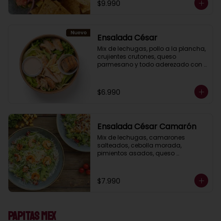
$9.990
Ensalada César
Mix de lechugas, pollo a la plancha, 
crujientes crutones, queso 
parmesano y todo aderezado con 
deliciosa salsa César casera.
$6.990
Ensalada César Camarón
Mix de lechugas, camarones 
salteados, cebolla morada, 
pimientos asados, queso 
parmesano, crujientes crutones, 
todo aderezado con nuestra salsa 
César casera.
$7.990
Papitas Mex