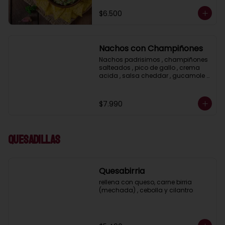
$6.500
Nachos con Champiñones
Nachos padrisimos , champiñones 
salteados , pico de gallo , crema 
acida , salsa cheddar , gucamole y 
ciboulette
$7.990
Quesadillas
Quesabirria
rellena con queso, carne birria 
(mechada) , cebolla y cilantro