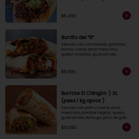
y cebolla asados, queso, 
guacamole y salsa ranch (crema 
ácida).
$8.490
Burrito del “8”
Servido con camarones grillados, 
tocino, carne, arroz mexicano, 
queso cheddar, guacamole, 
porotos negros, lechuga, pimientos 
asados, salsa ranch (crema 
ácida).
$9.990
Burrote El Chingón :) XL
(pesa 1 kg aprox )
Servido con pollo y carne, arroz 
mexicano, porotos negros, queso, 
guacamole, lechuga, pico de gallo, 
pimiento y cebolla asados, salsa 
$13.990
ranch (crema ácida).