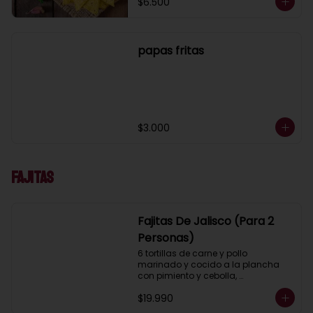
$6.500
papas fritas
$3.000
Fajitas
Fajitas De Jalisco (Para 2
Personas)
6 tortillas de carne y pollo 
marinado y cocido a la plancha 
con pimiento y cebolla, 
acompañados con pico de gallo, 
$19.990
lechuga, guacamole, salsa ranch 
(crema ácida), porotos negros, 