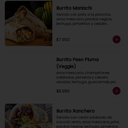
Burrito Mariachi
Servido con pollo a la plancha, 
arroz mexicano, porotos negros, 
lechuga, pimientos y cebolla 
asados, queso, guacamole y salsa 
ranch (crema ácida).
$7.900
Burrito Peso Pluma
(Veggie)
Arroz mexicano, champiñones 
salteados, pimiento y cebolla 
asados, lechuga, guacamole, pico 
de gallo, salsa ranch (crema 
$8.990
ácida).
Burrito Ranchero
Servido con cerdo adobado de 
cocción lenta, arroz mexicano, piña, 
porotos negros, lechuga, pimientos 