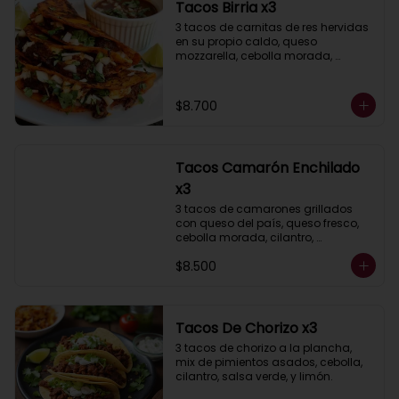
Tacos Birria x3
3 tacos de carnitas de res hervidas 
en su propio caldo, queso 
mozzarella, cebolla morada, 
cilantro, acompañados de salsa 
taquera roja y limón.
$8.700
Tacos Camarón Enchilado
x3
3 tacos de camarones grillados 
con queso del país, queso fresco, 
cebolla morada, cilantro, 
acompañados de salsa taquera y 
$8.500
limón.
Tacos De Chorizo x3
3 tacos de chorizo a la plancha, 
mix de pimientos asados, cebolla, 
cilantro, salsa verde, y limón.