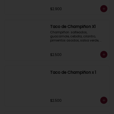
$2.900
Taco de Champiñon X1
Champiñon  salteados, 
guacamole, cebolla, cilantro, 
pimientos asados, salsa verde, 
acompañados de salsa taquera 
roja y limón.
$2.500
Taco de Champiñon x 1
$2.500