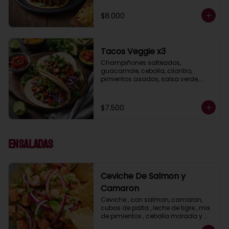
$8.000
Tacos Veggie x3
Champiñones salteados, 
guacamole, cebolla, cilantro, 
pimientos asados, salsa verde, 
acompañados de salsa taquera 
roja y limón.
$7.500
Ensaladas
Ceviche De Salmon y
Camaron
Ceviche , con salmon, camaron, 
cubos de palta , leche de tigre , mix 
de pimientos , cebolla morada y 
cilantro acompañdos con nachos.