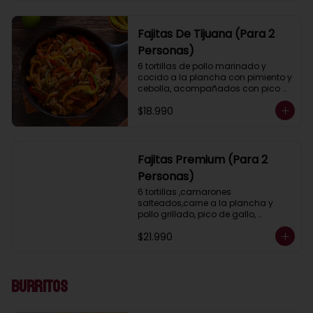
arroz mexicano y 2 salsas a 
elección.
Fajitas De Tijuana (Para 2
Personas)
6 tortillas de pollo marinado y 
cocido a la plancha con pimiento y 
cebolla, acompañados con pico 
de gallo, guacamole, lechuga, 
$18.990
salsa ranch (crema ácida), porotos 
negros, arroz mexicano y 2 salsas a 
elección.
Fajitas Premium (Para 2
Personas)
6 tortillas ,camarones 
salteados,carne a la plancha y 
pollo grillado, pico de gallo, 
guacamole, lechuga, salsa ranch 
$21.990
(crema ácida), porotos negros, 
arroz mexicano y 2 salsas a 
elección.
Burritos