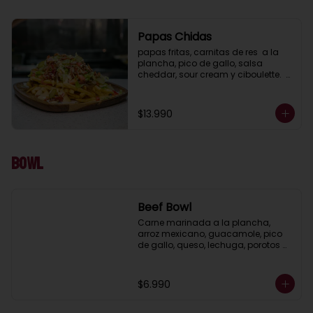
Papas Chidas
papas fritas, carnitas de res  a la 
plancha, pico de gallo, salsa 
cheddar, sour cream y ciboulette.  
(porcion para 2 )
$13.990
Bowl
Beef Bowl
Carne marinada a la plancha, 
arroz mexicano, guacamole, pico 
de gallo, queso, lechuga, porotos 
negros, pimientos y cebolla asada.
$6.990