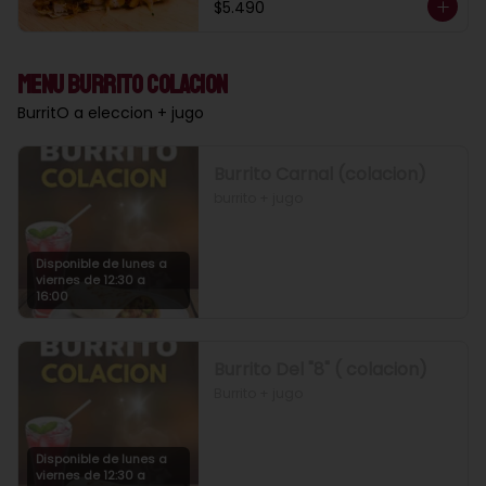
$5.490
Menu Burrito Colacion
BurritO a eleccion + jugo
Burrito Carnal (colacion)
burrito + jugo
Disponible de lunes a
viernes de 12:30 a
16:00
Burrito Del "8" ( colacion)
Burrito + jugo
Disponible de lunes a
viernes de 12:30 a