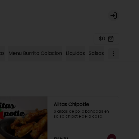
Login
$0
as
Menu Burrito Colacion
Líquidos
Salsas Extras
Tacos
Alitas Chipotle
6 alitas de pollo bañadas en 
salsa chipotle de la casa.
$6.500