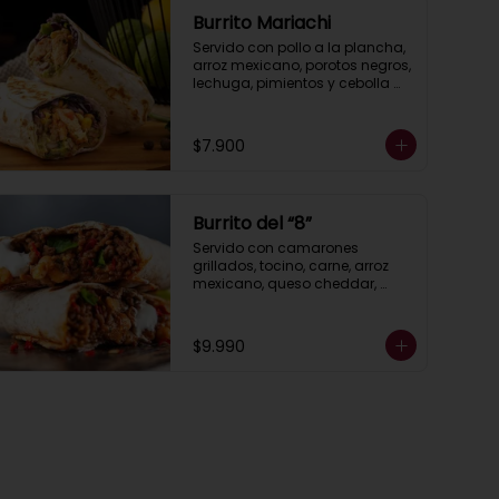
Burrito Mariachi
Servido con pollo a la plancha, 
arroz mexicano, porotos negros, 
lechuga, pimientos y cebolla 
asados, queso, guacamole y 
salsa ranch (crema ácida).
$7.900
Burrito del “8”
Servido con camarones 
grillados, tocino, carne, arroz 
mexicano, queso cheddar, 
guacamole, porotos negros, 
lechuga, pimientos asados, 
salsa ranch (crema ácida).
$9.990