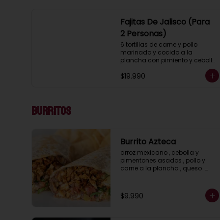
Fajitas De Jalisco (Para
2 Personas)
6 tortillas de carne y pollo 
marinado y cocido a la 
plancha con pimiento y cebolla, 
acompañados con pico de 
$19.990
gallo, lechuga, guacamole, 
salsa ranch (crema ácida), 
porotos negros, arroz mexicano 
y 2 salsas a elección.
Burritos
Burrito Azteca
arroz mexicano , cebolla y 
pimentones asados , pollo y 
carne a la plancha , queso  
cheddar , porotos negros , 
lechuga y salsa ranch ( crema 
acida)
$9.990