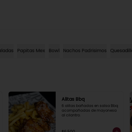
aladas
Papitas Mex
Bowl
Nachos Padrisimos
Quesadill
Alitas Bbq
6 alitas bañadas en salsa Bbq 
acompañadas de mayonesa 
al cilantro.
$6.500