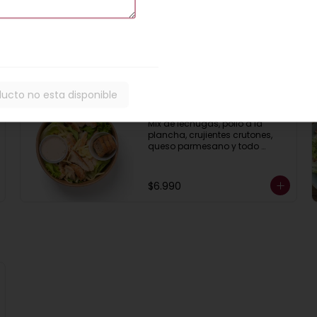
$8.000
ducto no esta disponible
Ensalada César
Mix de lechugas, pollo a la 
plancha, crujientes crutones, 
queso parmesano y todo 
aderezado con deliciosa salsa 
César casera.
$6.990