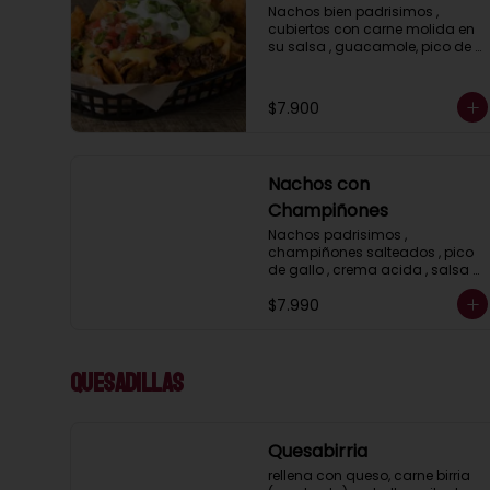
Nachos bien padrisimos , 
cubiertos con carne molida en 
su salsa , guacamole, pico de 
gallo , crema acida, jalapeños 
y salsa cheddar.
$7.900
Nachos con
Champiñones
Nachos padrisimos , 
champiñones salteados , pico 
de gallo , crema acida , salsa 
cheddar , gucamole y 
$7.990
ciboulette
Quesadillas
Quesabirria
rellena con queso, carne birria 