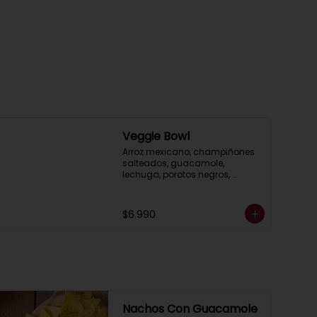
Veggie Bowl
Arroz mexicano, champiñones 
salteados, guacamole, 
lechuga, porotos negros, 
pimientos asados, salsa ranch 
(crema ácida), acompañado 
de pico de gallo.
$6.990
Nachos Con Guacamole