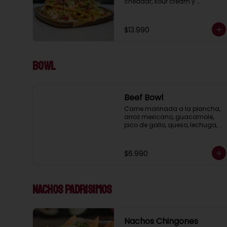
cheddar, sour cream y 
ciboulette.  (porcion para 2 )
$13.990
Bowl
Beef Bowl
Carne marinada a la plancha, 
arroz mexicano, guacamole, 
pico de gallo, queso, lechuga, 
porotos negros, pimientos y 
cebolla asada.
$6.990
Nachos Padrisimos
Nachos Chingones