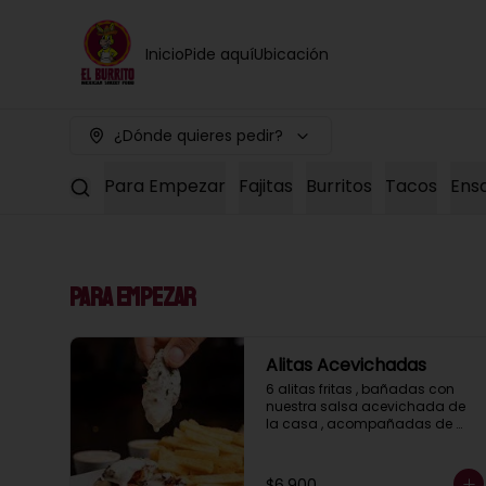
Inicio
Pide aquí
Ubicación
¿Dónde quieres pedir?
Para Empezar
Fajitas
Burritos
Tacos
Ens
Para Empezar
Alitas Acevichadas
6 alitas fritas , bañadas con 
nuestra salsa acevichada de 
la casa , acompañadas de 
papitas fritas
$6.900