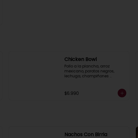
Chicken Bowl
Pollo a la plancha, arroz 
mexicano, porotos negros, 
lechuga, champiñones 
salteados y guacamole, 
acompañado de mayonesa al 
cilantro.
$6.990
Nachos Con Birria