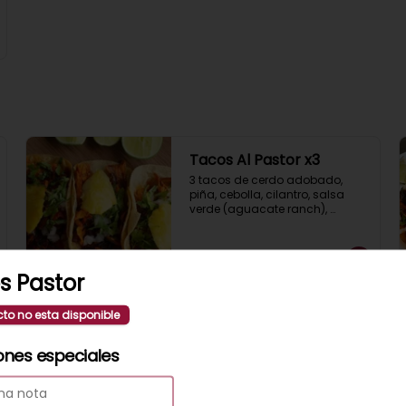
Tacos Al Pastor x3
3 tacos de cerdo adobado, 
piña, cebolla, cilantro, salsa 
verde (aguacate ranch), 
acompañados de guacamole 
y limón.
$8.700
s Pastor
cto no esta disponible
Tacos De Chorizo x3
3 tacos de chorizo a la plancha, 
ones especiales
mix de pimientos asados, 
cebolla, cilantro, salsa verde, y 
limón.