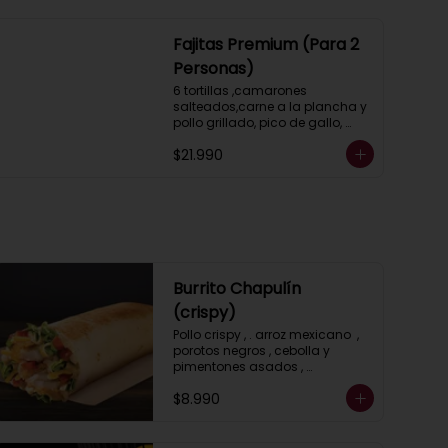
Fajitas Premium (Para 2
Personas)
6 tortillas ,camarones 
salteados,carne a la plancha y 
pollo grillado, pico de gallo, 
guacamole, lechuga, salsa 
$21.990
ranch (crema ácida), porotos 
negros, arroz mexicano y 2 
salsas a elección.
Burrito Chapulín
(crispy)
Pollo crispy , . arroz mexicano  , 
porotos negros , cebolla y 
pimentones asados , 
guacamole , queso gratinado , 
$8.990
lechuga y salsa, ranch (crema 
acida)