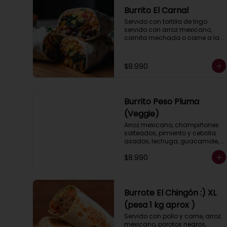
Burrito El Carnal
Servido con tortilla de trigo 
servido con arroz mexicano, 
carnita mechada o carne a la 
plancha, porotos negros, 
pimientos asados, queso, 
lechuga, guacamole, salsa 
$8.990
ranch (crema ácida).
Burrito Peso Pluma
(Veggie)
Arroz mexicano, champiñones 
salteados, pimiento y cebolla 
asados, lechuga, guacamole, 
pico de gallo, salsa ranch 
$8.990
(crema ácida).
Burrote El Chingón :) XL
(pesa 1 kg aprox )
Servido con pollo y carne, arroz 
mexicano, porotos negros, 