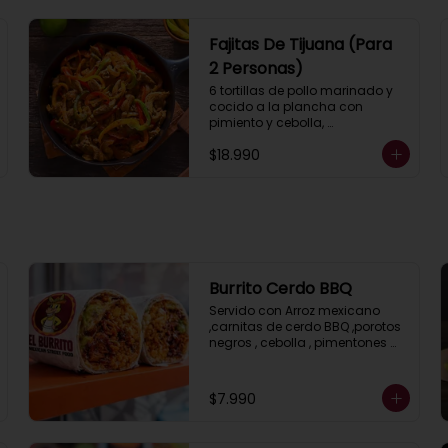
Fajitas De Tijuana (Para
2 Personas)
6 tortillas de pollo marinado y 
cocido a la plancha con 
pimiento y cebolla, 
acompañados con pico de 
$18.990
gallo, guacamole, lechuga, 
salsa ranch (crema ácida), 
porotos negros, arroz mexicano 
y 2 salsas a elección.
Burrito Cerdo BBQ
Servido con Arroz mexicano 
,carnitas de cerdo BBQ ,porotos 
negros , cebolla , pimentones 
asados, guacamole , salsa 
ranch ( crema ácida) y 
lechuga.
$7.990