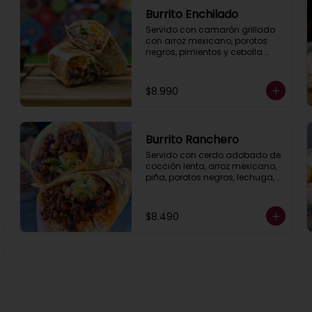
Burrito Enchilado
Servido con camarón grillado 
con arroz mexicano, porotos 
negros, pimientos y cebolla 
salteados, lechuga,queso ,  
guacamole y salsa ranch 
(crema ácida).
$8.990
Burrito Ranchero
Servido con cerdo adobado de 
cocción lenta, arroz mexicano, 
piña, porotos negros, lechuga, 
pimientos y cebolla asados, 
queso, guacamole y salsa 
ranch (crema ácida).
$8.490