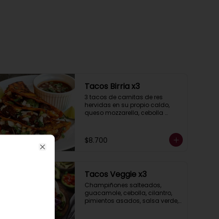
Tacos Birria x3
3 tacos de carnitas de res 
hervidas en su propio caldo, 
queso mozzarella, cebolla 
morada, cilantro, 
acompañados de salsa 
taquera roja y limón.
$8.700
Close
Tacos Veggie x3
Champiñones salteados, 
guacamole, cebolla, cilantro, 
pimientos asados, salsa verde, 
acompañados de salsa 
taquera roja y limón.