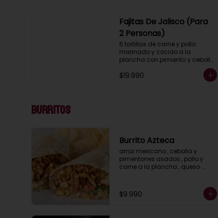
Fajitas De Jalisco (Para
2 Personas)
6 tortillas de carne y pollo 
marinado y cocido a la 
plancha con pimiento y cebolla, 
acompañados con pico de 
$19.990
gallo, lechuga, guacamole, 
salsa ranch (crema ácida), 
porotos negros, arroz mexicano 
y 2 salsas a elección.
Burritos
Burrito Azteca
arroz mexicano , cebolla y 
pimentones asados , pollo y 
carne a la plancha , queso  
cheddar , porotos negros , 
lechuga y salsa ranch ( crema 
acida)
$9.990