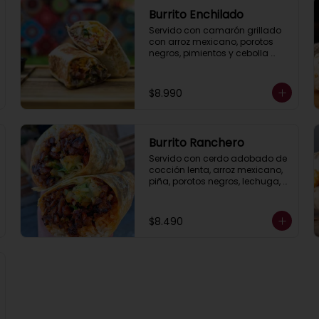
Burrito Enchilado
Servido con camarón grillado 
con arroz mexicano, porotos 
negros, pimientos y cebolla 
salteados, lechuga,queso ,  
guacamole y salsa ranch 
(crema ácida).
$8.990
Burrito Ranchero
Servido con cerdo adobado de 
cocción lenta, arroz mexicano, 
piña, porotos negros, lechuga, 
pimientos y cebolla asados, 
queso, guacamole y salsa 
ranch (crema ácida).
$8.490