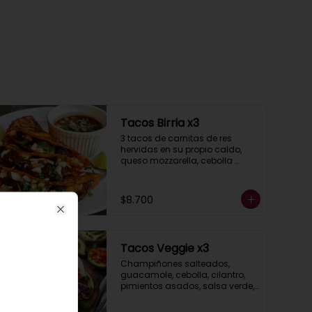
Tacos Birria x3
3 tacos de carnitas de res 
hervidas en su propio caldo, 
queso mozzarella, cebolla 
morada, cilantro, 
acompañados de salsa 
taquera roja y limón.
$8.700
Close
Tacos Veggie x3
Champiñones salteados, 
guacamole, cebolla, cilantro, 
pimientos asados, salsa verde, 
acompañados de salsa 
taquera roja y limón.