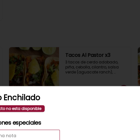
Tacos Al Pastor x3
3 tacos de cerdo adobado, 
piña, cebolla, cilantro, salsa 
verde (aguacate ranch), 
acompañados de guacamole 
y limón.
$8.700
 Enchilado
cto no esta disponible
Tacos De Chorizo x3
3 tacos de chorizo a la plancha, 
ones especiales
mix de pimientos asados, 
cebolla, cilantro, salsa verde, y 
limón.