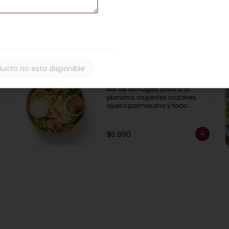
$8.000
ducto no esta disponible
Ensalada César
Mix de lechugas, pollo a la 
plancha, crujientes crutones, 
queso parmesano y todo 
aderezado con deliciosa salsa 
César casera.
$6.990