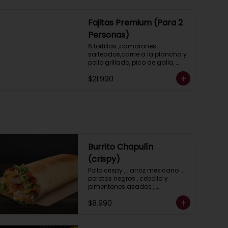
Fajitas Premium (Para 2
Personas)
6 tortillas ,camarones 
salteados,carne a la plancha y 
pollo grillado, pico de gallo, 
guacamole, lechuga, salsa 
$21.990
ranch (crema ácida), porotos 
negros, arroz mexicano y 2 
salsas a elección.
Burrito Chapulín
(crispy)
Pollo crispy , . arroz mexicano  , 
porotos negros , cebolla y 
pimentones asados , 
guacamole , queso gratinado , 
$8.990
lechuga y salsa, ranch (crema 
acida)