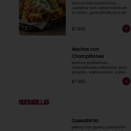
Nachos bien padrisimos , 
cubiertos con carne molida en 
su salsa , guacamole, pico de 
gallo , crema acida, jalapeños 
y salsa cheddar.
$7.900
Nachos con
Champiñones
Nachos padrisimos , 
champiñones salteados , pico 
de gallo , crema acida , salsa 
cheddar , gucamole y 
$7.990
ciboulette
Quesadillas
Quesabirria
rellena con queso, carne birria 