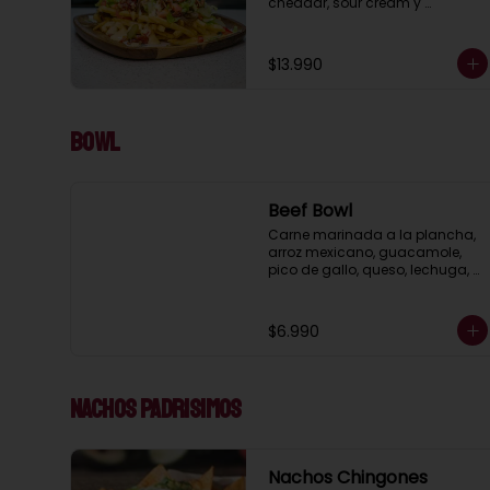
cheddar, sour cream y 
ciboulette.  (porcion para 2 )
$13.990
Bowl
Beef Bowl
Carne marinada a la plancha, 
arroz mexicano, guacamole, 
pico de gallo, queso, lechuga, 
porotos negros, pimientos y 
cebolla asada.
$6.990
Nachos Padrisimos
Nachos Chingones