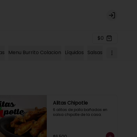
Login
$0
as
Menu Burrito Colacion
Líquidos
Salsas Extras
Tacos
Alitas Chipotle
6 alitas de pollo bañadas en 
salsa chipotle de la casa.
$6.500