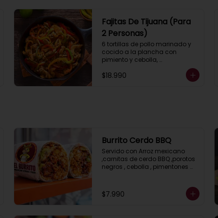
Fajitas De Tijuana (Para
2 Personas)
6 tortillas de pollo marinado y 
cocido a la plancha con 
pimiento y cebolla, 
acompañados con pico de 
$18.990
gallo, guacamole, lechuga, 
salsa ranch (crema ácida), 
porotos negros, arroz mexicano 
y 2 salsas a elección.
Burrito Cerdo BBQ
Servido con Arroz mexicano 
,carnitas de cerdo BBQ ,porotos 
negros , cebolla , pimentones 
asados, guacamole , salsa 
ranch ( crema ácida) y 
lechuga.
$7.990