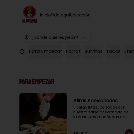
Inicio
Pide aquí
Ubicación
¿Dónde quieres pedir?
Para Empezar
Fajitas
Burritos
Tacos
Ens
Para Empezar
Alitas Acevichadas
6 alitas fritas , bañadas con 
nuestra salsa acevichada de 
la casa , acompañadas de 
papitas fritas
$6.900