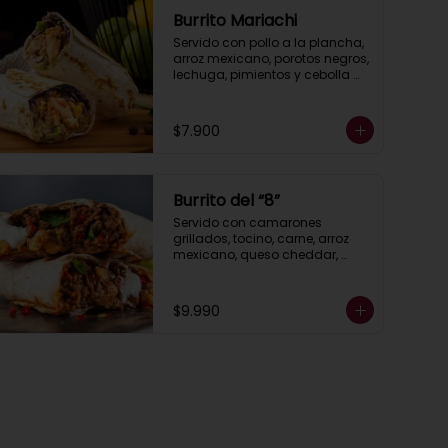
Burrito Mariachi
Servido con pollo a la plancha, 
arroz mexicano, porotos negros, 
lechuga, pimientos y cebolla 
asados, queso, guacamole y 
salsa ranch (crema ácida).
$7.900
Burrito del “8”
Servido con camarones 
grillados, tocino, carne, arroz 
mexicano, queso cheddar, 
guacamole, porotos negros, 
lechuga, pimientos asados, 
salsa ranch (crema ácida).
$9.990