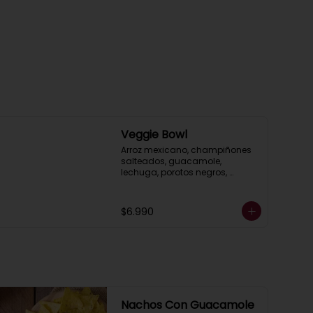
Veggie Bowl
Arroz mexicano, champiñones 
salteados, guacamole, 
lechuga, porotos negros, 
pimientos asados, salsa ranch 
(crema ácida), acompañado 
de pico de gallo.
$6.990
Nachos Con Guacamole