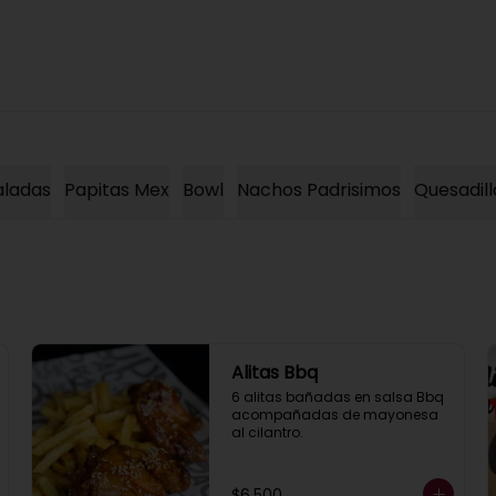
aladas
Papitas Mex
Bowl
Nachos Padrisimos
Quesadill
Alitas Bbq
6 alitas bañadas en salsa Bbq 
acompañadas de mayonesa 
al cilantro.
$6.500