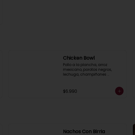
Chicken Bowl
Pollo a la plancha, arroz 
mexicano, porotos negros, 
lechuga, champiñones 
salteados y guacamole, 
acompañado de mayonesa al 
cilantro.
$6.990
Nachos Con Birria