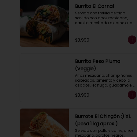
Burrito El Carnal
Servido con tortilla de trigo 
servido con arroz mexicano, 
carnita mechada o carne a la 
plancha, porotos negros, 
pimientos asados, queso, 
lechuga, guacamole, salsa 
$8.990
ranch (crema ácida).
Burrito Peso Pluma
(Veggie)
Arroz mexicano, champiñones 
salteados, pimiento y cebolla 
asados, lechuga, guacamole, 
pico de gallo, salsa ranch 
$8.990
(crema ácida).
Burrote El Chingón :) XL
(pesa 1 kg aprox )
Servido con pollo y carne, arroz 
mexicano, porotos negros, 