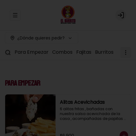
Abrir menu de navegación
Login
¿Dónde quieres pedir?
Para Empezar
Combos
Fajitas
Burritos
Tacos
Para Empezar
Alitas Acevichadas
6 alitas fritas , bañadas con 
nuestra salsa acevichada de la 
casa , acompañadas de papitas 
fritas
$6.900