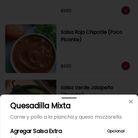
$990
Salsa Roja Chipotle (Poco
Picante)
$990
Salsa Verde Jalapeño
(Picante)
Quesadilla Mixta
Carne y pollo a la plancha y queso mozzarella.
$990
Agregar Salsa Extra
Opcional