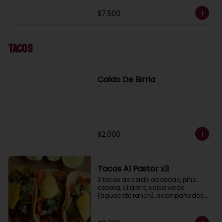
$7.500
Tacos
Caldo De Birria
$2.000
Tacos Al Pastor x3
3 tacos de cerdo adobado, piña, 
cebolla, cilantro, salsa verde 
(aguacate ranch), acompañados 
de guacamole y limón.