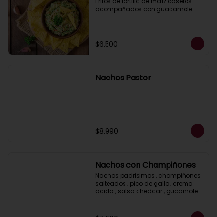
Fritos de tortilla de maíz caseros 
acompañados con guacamole.
$6.500
Nachos Pastor
$8.990
Nachos con Champiñones
Nachos padrisimos , champiñones 
salteados , pico de gallo , crema 
acida , salsa cheddar , gucamole y 
ciboulette