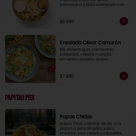
parmesano y todo aderezado con 
deliciosa salsa César casera.
$6.990
Ensalada César Camarón
Mix de lechugas, camarones 
salteados, cebolla morada, 
pimientos asados, queso 
parmesano, crujientes crutones, 
todo aderezado con nuestra salsa 
César casera.
$7.990
Papitas Mex
Papas Chidas
papas fritas, carnitas de res  a la 
plancha, pico de gallo, salsa 
cheddar, sour cream y ciboulette.  