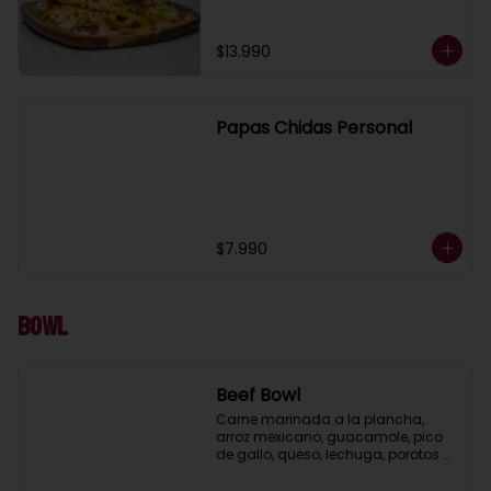
(porcion para 2 )
$13.990
Papas Chidas Personal
$7.990
Bowl
Beef Bowl
Carne marinada a la plancha, 
arroz mexicano, guacamole, pico 
de gallo, queso, lechuga, porotos 
negros, pimientos y cebolla asada.