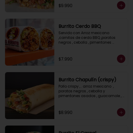
$9.990
Burrito Cerdo BBQ
Servido con Arroz mexicano 
,carnitas de cerdo BBQ ,porotos 
negros , cebolla , pimentones 
asados, guacamole , salsa ranch ( 
crema ácida) y lechuga.
$7.990
Burrito Chapulín (crispy)
Pollo crispy , . arroz mexicano  , 
porotos negros , cebolla y 
pimentones asados , guacamole , 
queso gratinado , lechuga y salsa, 
ranch (crema acida)
$8.990