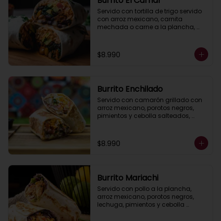
Burrito El Carnal
Servido con tortilla de trigo servido 
con arroz mexicano, carnita 
mechada o carne a la plancha, 
porotos negros, pimientos asados, 
queso, lechuga, guacamole, salsa 
ranch (crema ácida).
$8.990
Burrito Enchilado
Servido con camarón grillado con 
arroz mexicano, porotos negros, 
pimientos y cebolla salteados, 
lechuga,queso ,  guacamole y 
salsa ranch (crema ácida).
$8.990
Burrito Mariachi
Servido con pollo a la plancha, 
arroz mexicano, porotos negros, 
lechuga, pimientos y cebolla 
asados, queso, guacamole y salsa 
ranch (crema ácida).