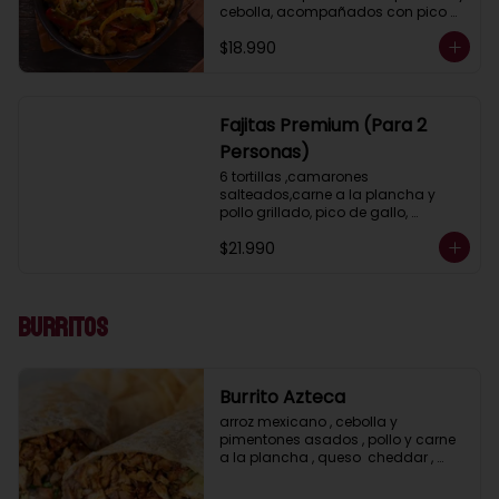
cebolla, acompañados con pico 
de gallo, guacamole, lechuga, 
$18.990
salsa ranch (crema ácida), porotos 
negros, arroz mexicano y 2 salsas a 
elección.
Fajitas Premium (Para 2
Personas)
6 tortillas ,camarones 
salteados,carne a la plancha y 
pollo grillado, pico de gallo, 
guacamole, lechuga, salsa ranch 
$21.990
(crema ácida), porotos negros, 
arroz mexicano y 2 salsas a 
elección.
Burritos
Burrito Azteca
arroz mexicano , cebolla y 
pimentones asados , pollo y carne 
a la plancha , queso  cheddar , 
porotos negros , lechuga y salsa 
ranch ( crema acida)