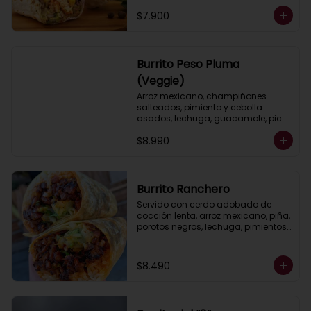
$7.900
Burrito Peso Pluma
(Veggie)
Arroz mexicano, champiñones 
salteados, pimiento y cebolla 
asados, lechuga, guacamole, pico 
de gallo, salsa ranch (crema 
$8.990
ácida).
Burrito Ranchero
Servido con cerdo adobado de 
cocción lenta, arroz mexicano, piña, 
porotos negros, lechuga, pimientos 
y cebolla asados, queso, 
guacamole y salsa ranch (crema 
ácida).
$8.490