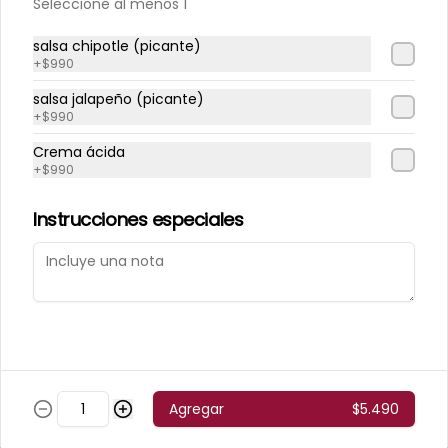
Seleccione al menos 1
Postres
salsa chipotle (picante)
+
$990
Torta 3 Leches
salsa jalapeño (picante)
+
$990
Crema ácida
+
$990
$3.500
Instrucciones especiales
Micheladas
Miche Chamoy
Agregar
$5.490
$3.800