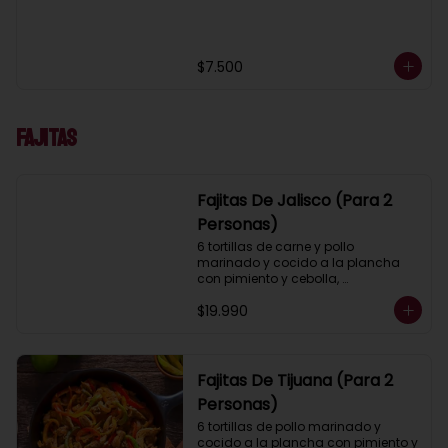
$7.500
Fajitas
Fajitas De Jalisco (Para 2
Personas)
6 tortillas de carne y pollo 
marinado y cocido a la plancha 
con pimiento y cebolla, 
acompañados con pico de gallo, 
$19.990
lechuga, guacamole, salsa ranch 
(crema ácida), porotos negros, 
arroz mexicano y 2 salsas a 
elección.
Fajitas De Tijuana (Para 2
Personas)
6 tortillas de pollo marinado y 
cocido a la plancha con pimiento y 