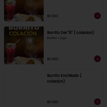
$6.990
Burrito Del "8" ( colacion)
Burrito + jugo
$6.990
Burrito Enchilado (
colacion)
$6.990