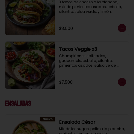
3 tacos de chorizo a la plancha, 
mix de pimientos asados, cebolla, 
cilantro, salsa verde, y limón.
$8.000
Tacos Veggie x3
Champiñones salteados, 
guacamole, cebolla, cilantro, 
pimientos asados, salsa verde, 
acompañados de salsa taquera 
roja y limón.
$7.500
Ensaladas
Ensalada César
Mix de lechugas, pollo a la plancha, 
crujientes crutones, queso 