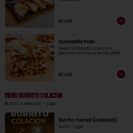
$5.490
Quesadilla Pollo
Queso mozzarella y pollo a la 
plancha con toques de ciboulette.
$5.490
Menu Burrito Colacion
BurritO a eleccion + jugo
Burrito Carnal (colacion)
burrito + jugo