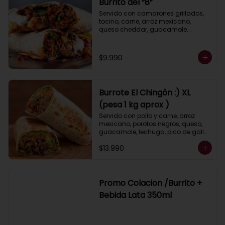
Burrito del “8”
Servido con camarones grillados, 
tocino, carne, arroz mexicano, 
queso cheddar, guacamole, 
porotos negros, lechuga, pimientos 
asados, salsa ranch (crema 
ácida).
$9.990
Burrote El Chingón :) XL
(pesa 1 kg aprox )
Servido con pollo y carne, arroz 
mexicano, porotos negros, queso, 
guacamole, lechuga, pico de gallo, 
pimiento y cebolla asados, salsa 
$13.990
ranch (crema ácida).
Promo Colacion /Burrito +
Bebida Lata 350ml