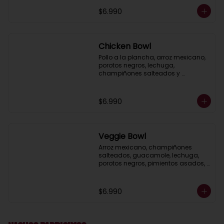
$6.990
Chicken Bowl
Pollo a la plancha, arroz mexicano, 
porotos negros, lechuga, 
champiñones salteados y 
guacamole, acompañado de 
mayonesa al cilantro.
$6.990
Veggie Bowl
Arroz mexicano, champiñones 
salteados, guacamole, lechuga, 
porotos negros, pimientos asados, 
salsa ranch (crema ácida), 
acompañado de pico de gallo.
$6.990