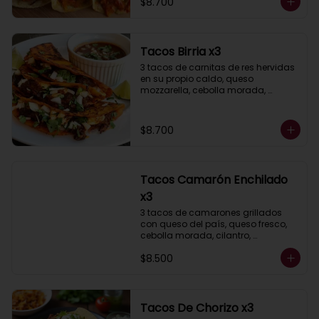
$8.700
Tacos Birria x3
3 tacos de carnitas de res hervidas 
en su propio caldo, queso 
mozzarella, cebolla morada, 
cilantro, acompañados de salsa 
taquera roja y limón.
$8.700
Tacos Camarón Enchilado
x3
3 tacos de camarones grillados 
con queso del país, queso fresco, 
cebolla morada, cilantro, 
acompañados de salsa taquera y 
$8.500
limón.
Tacos De Chorizo x3