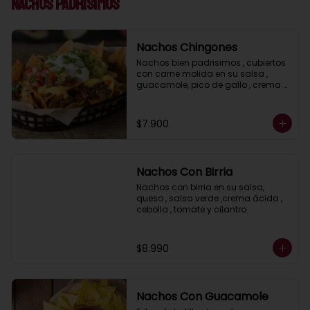
Nachos Padrisimos
Nachos Chingones
Nachos bien padrisimos , cubiertos 
con carne molida en su salsa , 
guacamole, pico de gallo , crema 
acida, jalapeños y salsa cheddar.
$7.900
Nachos Con Birria
Nachos con birria en su salsa, 
queso , salsa verde ,crema ácida , 
cebolla , tomate y cilantro.
$8.990
Nachos Con Guacamole