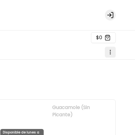
Login
$0
Guacamole (Sin
Picante)
Disponible de lunes a