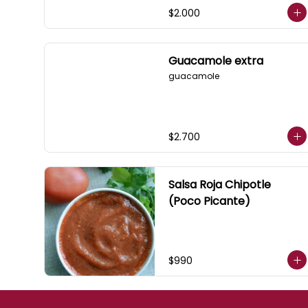
$2.000
Guacamole extra
guacamole
$2.700
Salsa Roja Chipotle
(Poco Picante)
$990