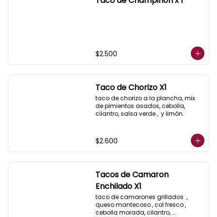
Taco de Champiñon x 1
$2.500
Taco de Chorizo X1
taco de chorizo a la plancha, mix 
de pimientos asados, cebolla, 
cilantro, salsa verde ,  y limón.
$2.600
Tacos de Camaron
Enchilado X1
taco de camarones grillados  , 
queso mantecoso , col fresco , 
cebolla morada, cilantro, 