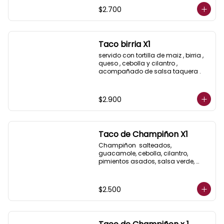
$2.700
Taco birria X1
servido con tortilla de maiz , birria , 
queso , cebolla y cilantro , 
acompañado de salsa taquera .
$2.900
Taco de Champiñon X1
Champiñon  salteados, 
guacamole, cebolla, cilantro, 
pimientos asados, salsa verde, 
acompañados de salsa taquera 
roja y limón.
$2.500