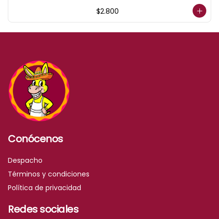
acompañados de salsa verde y 
$2.800
limón.
Conócenos
Despacho
Términos y condiciones
Política de privacidad
Redes sociales