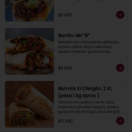
y cebolla asados, queso, 
guacamole y salsa ranch (crema 
ácida).
$8.490
Burrito del “8”
Servido con camarones grillados, 
tocino, carne, arroz mexicano, 
queso cheddar, guacamole, 
porotos negros, lechuga, pimientos 
asados, salsa ranch (crema 
ácida).
$9.990
Burrote El Chingón :) XL
(pesa 1 kg aprox )
Servido con pollo y carne, arroz 
mexicano, porotos negros, queso, 
guacamole, lechuga, pico de gallo, 
pimiento y cebolla asados, salsa 
$13.990
ranch (crema ácida).