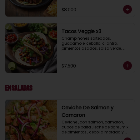
$8.000
Tacos Veggie x3
Champiñones salteados, 
guacamole, cebolla, cilantro, 
pimientos asados, salsa verde, 
acompañados de salsa taquera 
roja y limón.
$7.500
Ensaladas
Ceviche De Salmon y
Camaron
Ceviche , con salmon, camaron, 
cubos de palta , leche de tigre , mix 
de pimientos , cebolla morada y 
cilantro acompañdos con nachos.