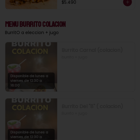
$5.490
Menu Burrito Colacion
BurritO a eleccion + jugo
Burrito Carnal (colacion)
burrito + jugo
Disponible de lunes a
viernes de 12:30 a
16:00
Burrito Del "8" ( colacion)
Burrito + jugo
Disponible de lunes a
viernes de 12:30 a