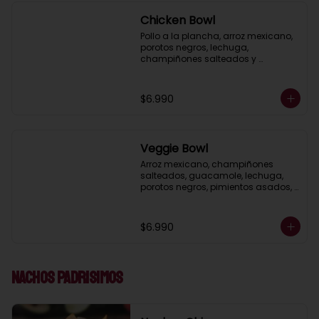
Chicken Bowl
Pollo a la plancha, arroz mexicano, 
porotos negros, lechuga, 
champiñones salteados y 
guacamole, acompañado de 
mayonesa al cilantro.
$6.990
Veggie Bowl
Arroz mexicano, champiñones 
salteados, guacamole, lechuga, 
porotos negros, pimientos asados, 
salsa ranch (crema ácida), 
acompañado de pico de gallo.
$6.990
Nachos Padrisimos