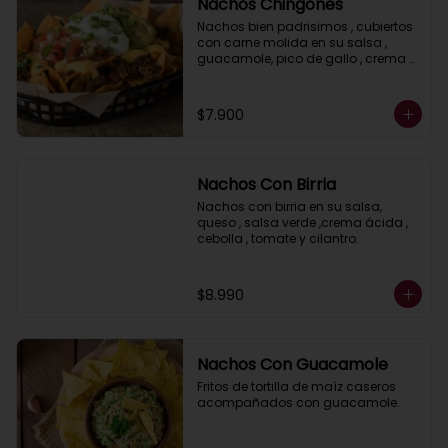
Nachos Chingones
Nachos bien padrisimos , cubiertos 
con carne molida en su salsa , 
guacamole, pico de gallo , crema 
acida, jalapeños y salsa cheddar.
$7.900
Nachos Con Birria
Nachos con birria en su salsa, 
queso , salsa verde ,crema ácida , 
cebolla , tomate y cilantro.
$8.990
Nachos Con Guacamole
Fritos de tortilla de maíz caseros 
acompañados con guacamole.