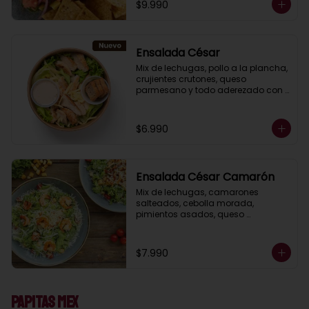
$9.990
Ensalada César
Mix de lechugas, pollo a la plancha, 
crujientes crutones, queso 
parmesano y todo aderezado con 
deliciosa salsa César casera.
$6.990
Ensalada César Camarón
Mix de lechugas, camarones 
salteados, cebolla morada, 
pimientos asados, queso 
parmesano, crujientes crutones, 
todo aderezado con nuestra salsa 
César casera.
$7.990
Papitas Mex