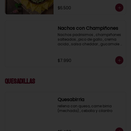
$6.500
Nachos con Champiñones
Nachos padrisimos , champiñones 
salteados , pico de gallo , crema 
acida , salsa cheddar , gucamole y 
ciboulette
$7.990
Quesadillas
Quesabirria
rellena con queso, carne birria 
(mechada) , cebolla y cilantro