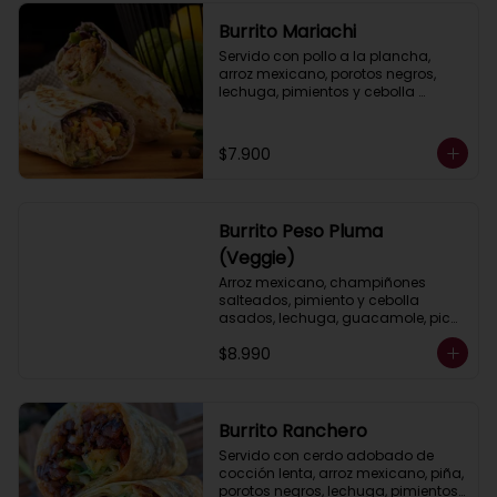
Burrito Mariachi
Servido con pollo a la plancha, 
arroz mexicano, porotos negros, 
lechuga, pimientos y cebolla 
asados, queso, guacamole y salsa 
ranch (crema ácida).
$7.900
Burrito Peso Pluma
(Veggie)
Arroz mexicano, champiñones 
salteados, pimiento y cebolla 
asados, lechuga, guacamole, pico 
de gallo, salsa ranch (crema 
$8.990
ácida).
Burrito Ranchero
Servido con cerdo adobado de 
cocción lenta, arroz mexicano, piña, 
porotos negros, lechuga, pimientos 