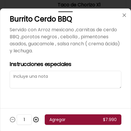
Taco de Chorizo X1
taco de chorizo a la plancha, mix 
de pimientos asados, cebolla, 
Burrito Cerdo BBQ
cilantro, salsa verde ,  y limón.
Servido con Arroz mexicano ,carnitas de cerdo
BBQ ,porotos negros , cebolla , pimentones
$2.600
asados, guacamole , salsa ranch ( crema ácida)
y lechuga.
Tacos de Camaron
Instrucciones especiales
Enchilado X1
taco de camarones grillados  , 
queso mantecoso , col fresco , 
cebolla morada, cilantro, 
acompañados de salsa verde y 
$2.800
limón.
Agregar
$7.990