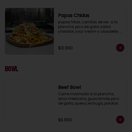
Papas Chidas
papas fritas, carnitas de res  a la 
plancha, pico de gallo, salsa 
cheddar, sour cream y ciboulette.  
(porcion para 2 )
$13.990
Bowl
Beef Bowl
Carne marinada a la plancha, 
arroz mexicano, guacamole, pico 
de gallo, queso, lechuga, porotos 
negros, pimientos y cebolla asada.
$6.990