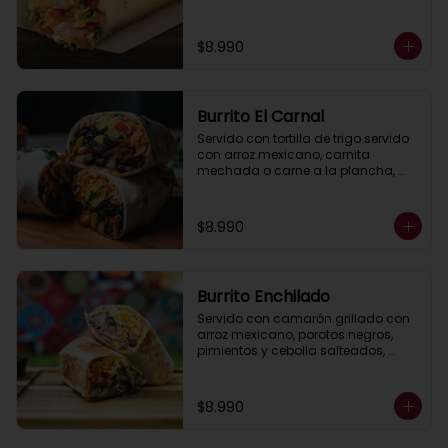
queso gratinado , lechuga y salsa, 
ranch (crema acida)
$8.990
Burrito El Carnal
Servido con tortilla de trigo servido 
con arroz mexicano, carnita 
mechada o carne a la plancha, 
porotos negros, pimientos asados, 
queso, lechuga, guacamole, salsa 
ranch (crema ácida).
$8.990
Burrito Enchilado
Servido con camarón grillado con 
arroz mexicano, porotos negros, 
pimientos y cebolla salteados, 
lechuga,queso ,  guacamole y 
salsa ranch (crema ácida).
$8.990