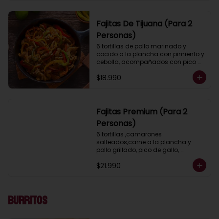
arroz mexicano y 2 salsas a 
elección.
Fajitas De Tijuana (Para 2
Personas)
6 tortillas de pollo marinado y 
cocido a la plancha con pimiento y 
cebolla, acompañados con pico 
de gallo, guacamole, lechuga, 
$18.990
salsa ranch (crema ácida), porotos 
negros, arroz mexicano y 2 salsas a 
elección.
Fajitas Premium (Para 2
Personas)
6 tortillas ,camarones 
salteados,carne a la plancha y 
pollo grillado, pico de gallo, 
guacamole, lechuga, salsa ranch 
$21.990
(crema ácida), porotos negros, 
arroz mexicano y 2 salsas a 
elección.
Burritos