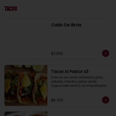
Tacos
Caldo De Birria
$2.000
Tacos Al Pastor x3
3 tacos de cerdo adobado, piña, 
cebolla, cilantro, salsa verde 
(aguacate ranch), acompañados 
de guacamole y limón.
$8.700