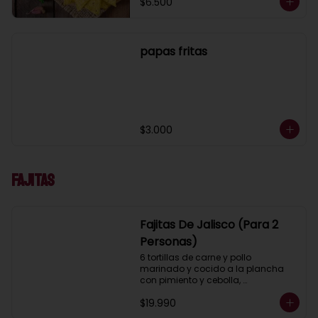
$6.500
papas fritas
$3.000
Fajitas
Fajitas De Jalisco (Para 2
Personas)
6 tortillas de carne y pollo 
marinado y cocido a la plancha 
con pimiento y cebolla, 
acompañados con pico de gallo, 
$19.990
lechuga, guacamole, salsa ranch 
(crema ácida), porotos negros, 