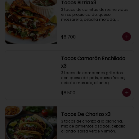
Tacos Birria x3
3 tacos de carnitas de res hervidas 
en su propio caldo, queso 
mozzarella, cebolla morada, 
cilantro, acompañados de salsa 
taquera roja y limón.
$8.700
Tacos Camarón Enchilado
x3
3 tacos de camarones grillados 
con queso del país, queso fresco, 
cebolla morada, cilantro, 
acompañados de salsa taquera y 
$8.500
limón.
Tacos De Chorizo x3
3 tacos de chorizo a la plancha, 
mix de pimientos asados, cebolla, 
cilantro, salsa verde, y limón.