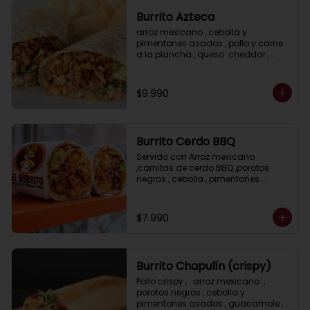
Burrito Azteca
arroz mexicano , cebolla y 
pimentones asados , pollo y carne 
a la plancha , queso  cheddar , 
porotos negros , lechuga y salsa 
ranch ( crema acida)
$9.990
Burrito Cerdo BBQ
Servido con Arroz mexicano 
,carnitas de cerdo BBQ ,porotos 
negros , cebolla , pimentones 
asados, guacamole , salsa ranch ( 
crema ácida) y lechuga.
$7.990
Burrito Chapulín (crispy)
Pollo crispy , . arroz mexicano  , 
porotos negros , cebolla y 
pimentones asados , guacamole , 