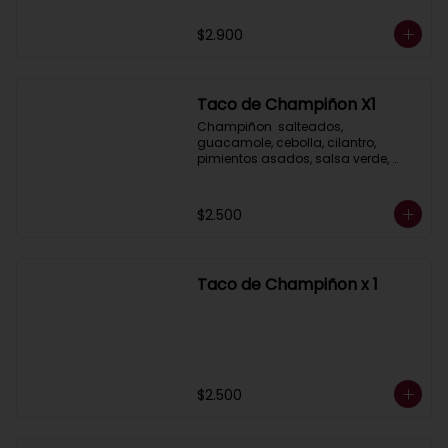
$2.900
Taco de Champiñon X1
Champiñon  salteados, 
guacamole, cebolla, cilantro, 
pimientos asados, salsa verde, 
acompañados de salsa taquera 
roja y limón.
$2.500
Taco de Champiñon x 1
$2.500