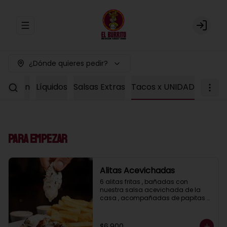
Abrir menu de navegación
Login
¿Dónde quieres pedir?
Colacion
Líquidos
Salsas Extras
Tacos x UNIDAD
Para Empezar
Alitas Acevichadas
6 alitas fritas , bañadas con 
nuestra salsa acevichada de la 
casa , acompañadas de papitas 
fritas
$6.900