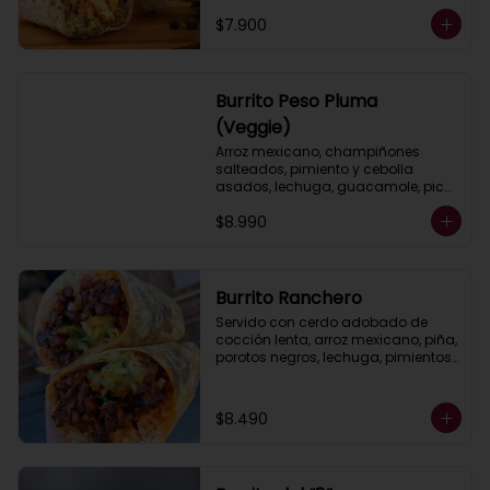
$7.900
Burrito Peso Pluma
(Veggie)
Arroz mexicano, champiñones 
salteados, pimiento y cebolla 
asados, lechuga, guacamole, pico 
de gallo, salsa ranch (crema 
$8.990
ácida).
Burrito Ranchero
Servido con cerdo adobado de 
cocción lenta, arroz mexicano, piña, 
porotos negros, lechuga, pimientos 
y cebolla asados, queso, 
guacamole y salsa ranch (crema 
ácida).
$8.490