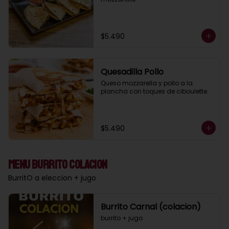
$5.490
Quesadilla Pollo
Queso mozzarella y pollo a la 
plancha con toques de ciboulette.
$5.490
Menu Burrito Colacion
BurritO a eleccion + jugo
Burrito Carnal (colacion)
burrito + jugo