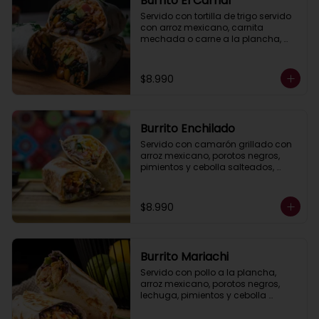
Burrito El Carnal
Servido con tortilla de trigo servido 
con arroz mexicano, carnita 
mechada o carne a la plancha, 
porotos negros, pimientos asados, 
queso, lechuga, guacamole, salsa 
ranch (crema ácida).
$8.990
Burrito Enchilado
Servido con camarón grillado con 
arroz mexicano, porotos negros, 
pimientos y cebolla salteados, 
lechuga,queso ,  guacamole y 
salsa ranch (crema ácida).
$8.990
Burrito Mariachi
Servido con pollo a la plancha, 
arroz mexicano, porotos negros, 
lechuga, pimientos y cebolla 
asados, queso, guacamole y salsa 
ranch (crema ácida).