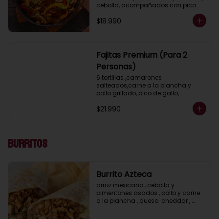
cebolla, acompañados con pico 
de gallo, guacamole, lechuga, 
$18.990
salsa ranch (crema ácida), porotos 
negros, arroz mexicano y 2 salsas a 
elección.
Fajitas Premium (Para 2
Personas)
6 tortillas ,camarones 
salteados,carne a la plancha y 
pollo grillado, pico de gallo, 
guacamole, lechuga, salsa ranch 
$21.990
(crema ácida), porotos negros, 
arroz mexicano y 2 salsas a 
elección.
Burritos
Burrito Azteca
arroz mexicano , cebolla y 
pimentones asados , pollo y carne 
a la plancha , queso  cheddar , 
porotos negros , lechuga y salsa 
ranch ( crema acida)