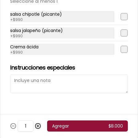
Seleccione al menos 1
Postres
salsa chipotle (picante)
+
$990
Torta 3 Leches
salsa jalapeño (picante)
+
$990
Crema ácida
+
$990
$3.500
Instrucciones especiales
Micheladas
Miche Chamoy
Agregar
$8.000
$3.800