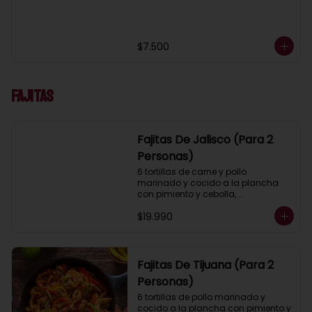
$7.500
Fajitas
Fajitas De Jalisco (Para 2
Personas)
6 tortillas de carne y pollo 
marinado y cocido a la plancha 
con pimiento y cebolla, 
acompañados con pico de gallo, 
$19.990
lechuga, guacamole, salsa ranch 
(crema ácida), porotos negros, 
arroz mexicano y 2 salsas a 
elección.
Fajitas De Tijuana (Para 2
Personas)
6 tortillas de pollo marinado y 
cocido a la plancha con pimiento y 