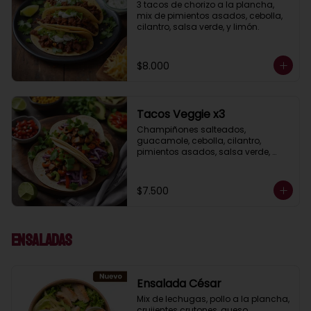
3 tacos de chorizo a la plancha, 
mix de pimientos asados, cebolla, 
cilantro, salsa verde, y limón.
$8.000
Tacos Veggie x3
Champiñones salteados, 
guacamole, cebolla, cilantro, 
pimientos asados, salsa verde, 
acompañados de salsa taquera 
roja y limón.
$7.500
Ensaladas
Ensalada César
Mix de lechugas, pollo a la plancha, 
crujientes crutones, queso 