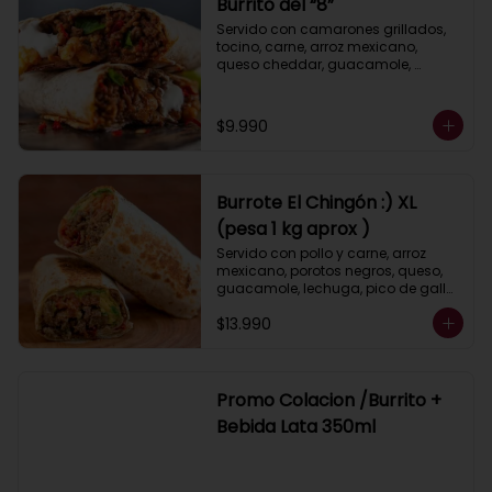
Burrito del “8”
Servido con camarones grillados, 
tocino, carne, arroz mexicano, 
queso cheddar, guacamole, 
porotos negros, lechuga, pimientos 
asados, salsa ranch (crema 
ácida).
$9.990
Burrote El Chingón :) XL
(pesa 1 kg aprox )
Servido con pollo y carne, arroz 
mexicano, porotos negros, queso, 
guacamole, lechuga, pico de gallo, 
pimiento y cebolla asados, salsa 
$13.990
ranch (crema ácida).
Promo Colacion /Burrito +
Bebida Lata 350ml