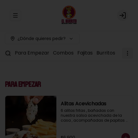
Abrir menu de navegación
Login
¿Dónde quieres pedir?
Para Empezar
Combos
Fajitas
Burritos
Tacos
Para Empezar
Alitas Acevichadas
6 alitas fritas , bañadas con 
nuestra salsa acevichada de la 
casa , acompañadas de papitas 
fritas
$6.900