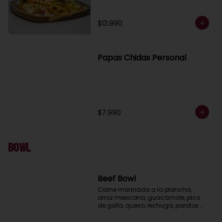
(porcion para 2 )
$13.990
Papas Chidas Personal
$7.990
Bowl
Beef Bowl
Carne marinada a la plancha, 
arroz mexicano, guacamole, pico 
de gallo, queso, lechuga, porotos 
negros, pimientos y cebolla asada.