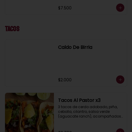
$7.500
Tacos
Caldo De Birria
$2.000
Tacos Al Pastor x3
3 tacos de cerdo adobado, piña, 
cebolla, cilantro, salsa verde 
(aguacate ranch), acompañados 
de guacamole y limón.