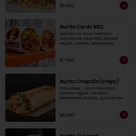
$9.990
Burrito Cerdo BBQ
Servido con Arroz mexicano 
,carnitas de cerdo BBQ ,porotos 
negros , cebolla , pimentones 
asados, guacamole , salsa ranch ( 
crema ácida) y lechuga.
$7.990
Burrito Chapulín (crispy)
Pollo crispy , . arroz mexicano  , 
porotos negros , cebolla y 
pimentones asados , guacamole , 
queso gratinado , lechuga y salsa, 
ranch (crema acida)
$8.990