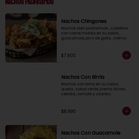
Nachos Padrisimos
Nachos Chingones
Nachos bien padrisimos , cubiertos 
con carne molida en su salsa , 
guacamole, pico de gallo , crema 
acida, jalapeños y salsa cheddar.
$7.900
Nachos Con Birria
Nachos con birria en su salsa, 
queso , salsa verde ,crema ácida , 
cebolla , tomate y cilantro.
$8.990
Nachos Con Guacamole