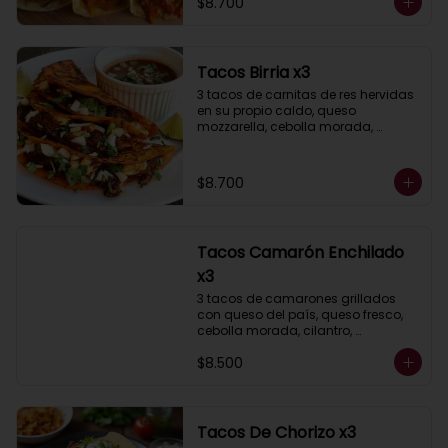
$8.700
Tacos Birria x3
3 tacos de carnitas de res hervidas 
en su propio caldo, queso 
mozzarella, cebolla morada, 
cilantro, acompañados de salsa 
taquera roja y limón.
$8.700
Tacos Camarón Enchilado
x3
3 tacos de camarones grillados 
con queso del país, queso fresco, 
cebolla morada, cilantro, 
acompañados de salsa taquera y 
$8.500
limón.
Tacos De Chorizo x3