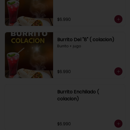
$6.990
Burrito Del "8" ( colacion)
Burrito + jugo
$6.990
Burrito Enchilado (
colacion)
$6.990