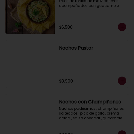
Fritos de tortilla de maíz caseros 
acompañados con guacamole.
$6.500
Nachos Pastor
$8.990
Nachos con Champiñones
Nachos padrisimos , champiñones 
salteados , pico de gallo , crema 
acida , salsa cheddar , gucamole y 
ciboulette