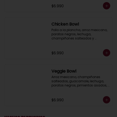
$6.990
Chicken Bowl
Pollo a la plancha, arroz mexicano, 
porotos negros, lechuga, 
champiñones salteados y 
guacamole, acompañado de 
mayonesa al cilantro.
$6.990
Veggie Bowl
Arroz mexicano, champiñones 
salteados, guacamole, lechuga, 
porotos negros, pimientos asados, 
salsa ranch (crema ácida), 
acompañado de pico de gallo.
$6.990