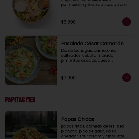
parmesano y todo aderezado con 
deliciosa salsa César casera.
$6.990
Ensalada César Camarón
Mix de lechugas, camarones 
salteados, cebolla morada, 
pimientos asados, queso 
parmesano, crujientes crutones, 
todo aderezado con nuestra salsa 
César casera.
$7.990
Papitas Mex
Papas Chidas
papas fritas, carnitas de res  a la 
plancha, pico de gallo, salsa 
cheddar, sour cream y ciboulette.  